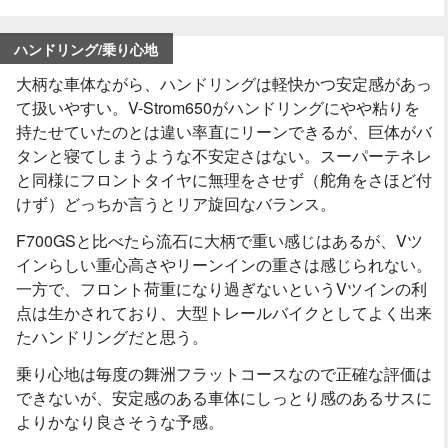
ハンドリング/乗り心地
大柄な車体ながら、ハンドリングは軽快かつ安定感があっ
て扱いやすい。V-Strom650がハンドリングにやや粘りを
持たせていたのとは違い率直にリーンできるが、巨体がバ
タンと寝てしまうような不安定さはない。スーパーテネレ
と同様にフロントタイヤに無理をさせず（舵角をさほど付
けず）どっちか言うとリア旋回なバランス。
F700GSと比べたら流石に大柄で重い感じはあるが、Vツ
インらしい重心高さやリーンインの重さは感じられない。
一方で、フロント荷重になり過ぎないというVツインの利
点は生かされており、大型トレールバイクとしてよく出来
たハンドリングだと思う。
乗り心地は毎度の舞洲フラットコースなので正確な評価は
できないが、安定感のある車体にしっとり感のあるサスに
よりかなり良さそうな予感。