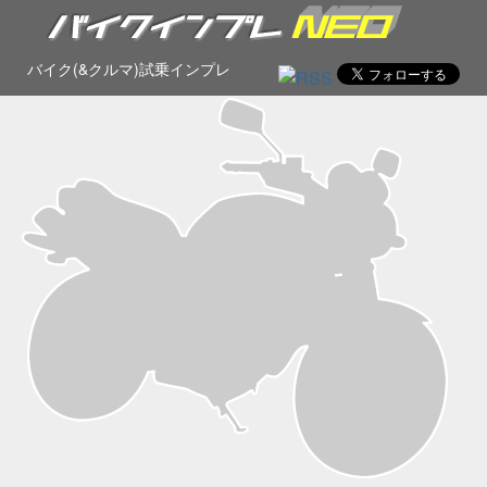
バイク(&クルマ)試乗インプレ