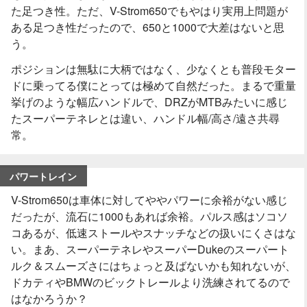
た足つき性。ただ、V-Strom650でもやはり実用上問題が
ある足つき性だったので、650と1000で大差はないと思
う。
ポジションは無駄に大柄ではなく、少なくとも普段モター
ドに乗ってる僕にとっては極めて自然だった。まるで重量
挙げのような幅広ハンドルで、DRZがMTBみたいに感じ
たスーパーテネレとは違い、ハンドル幅/高さ/遠さ共尋
常。
パワートレイン
V-Strom650は車体に対してややパワーに余裕がない感じ
だったが、流石に1000もあれば余裕。パルス感はソコソ
コあるが、低速ストールやスナッチなどの扱いにくさはな
い。まあ、スーパーテネレやスーパーDukeのスーパート
ルク＆スムーズさにはちょっと及ばないかも知れないが、
ドカティやBMWのビックトレールより洗練されてるので
はなかろうか？