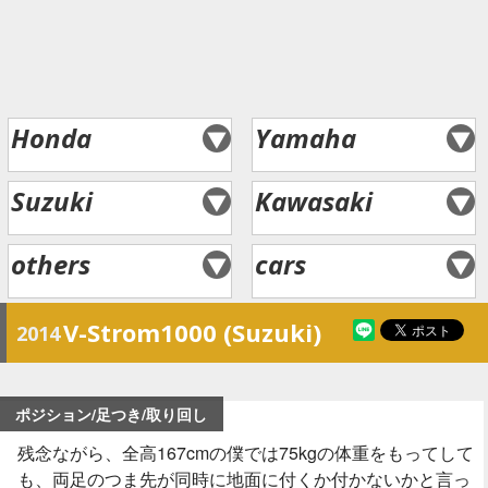
Honda
Yamaha
Suzuki
Kawasaki
others
cars
V-Strom1000 (Suzuki)
2014
ポジション/足つき/取り回し
残念ながら、全高167cmの僕では75kgの体重をもってして
も、両足のつま先が同時に地面に付くか付かないかと言っ