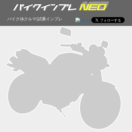
バイク(&クルマ)試乗インプレ