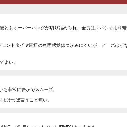
前後ともオーバーハングが切り詰められ、全長はスパシオより若
フロントタイヤ周辺の車両感覚はつかみにくいが、ノーズはか
てよい。
しかも非常に静かでスムーズ。
がよければ言うこと無い。
快適。3列目のシートですら旧MPVよりまとも。