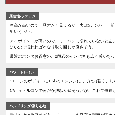
居住性/ラゲッジ
車高が高いので一見大きく見えるが、実は5ナンバー。
短いくらい。
アイポイントが高いので、ミニバンに慣れていないと左
短いので慣れればかなり取り回しが良さそう。
最近のホンダお得意の、2段式のインパネも広々感があっ
パワートレイン
1.3トンのボディーに1.5Lのエンジンにしては力強く、
CVT＋トルコンで何だか無駄が多そうだが、これで燃費
ハンドリング/乗り心地
乗り心地は重厚感があって、シートも座面と背面が固めで