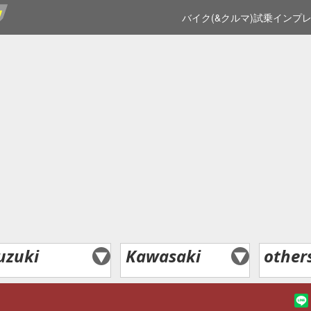
バイク(&クルマ)試乗インプ
uzuki
Kawasaki
other