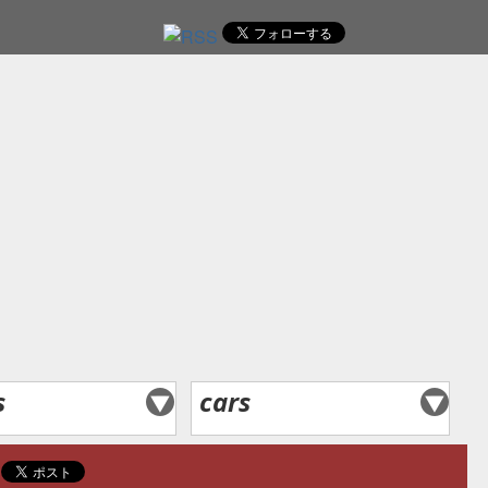
レ
s
cars