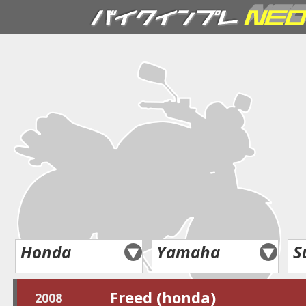
Honda
Yamaha
S
Freed (honda)
2008