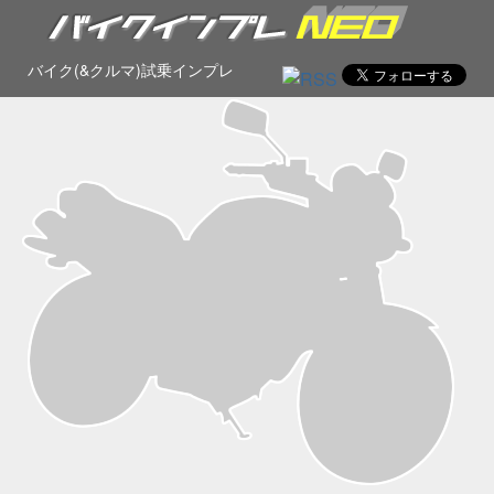
バイク(&クルマ)試乗インプレ